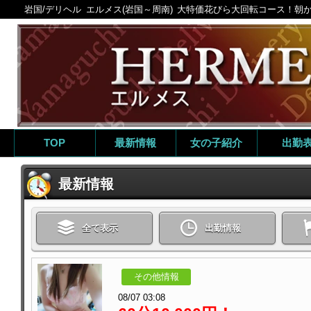
岩国/デリヘル
エルメス(岩国～周南)
大特価花びら大回転コース！朝
TOP
最新情報
女の子紹介
出勤
最新情報
全て表示
出勤情報
その他情報
08/07 03:08